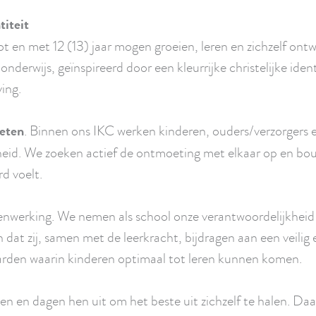
titeit
ot en met 12 (13) jaar mogen groeien, leren en zichzelf ont
nderwijs, geïnspireerd door een kleurrijke christelijke iden
ing.
eten
. Binnen ons IKC werken kinderen, ouders/verzorgers e
heid. We zoeken actief de ontmoeting met elkaar op en b
d voelt.
menwerking. We nemen als school onze verantwoordelijkhei
dat zij, samen met de leerkracht, bijdragen aan een veilig 
rden waarin kinderen optimaal tot leren kunnen komen.
 en dagen hen uit om het beste uit zichzelf te halen. Daarb