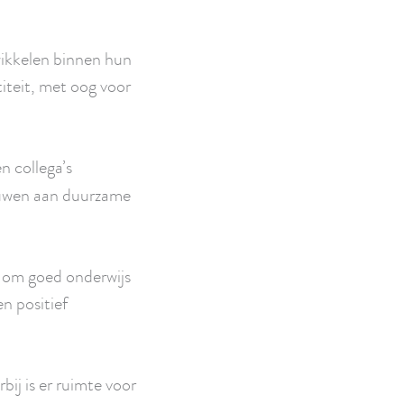
wikkelen binnen hun
titeit, met oog voor
n collega’s
ouwen aan duurzame
d om goed onderwijs
en positief
ij is er ruimte voor