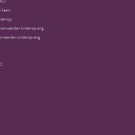
H3O
 kaart
nderwijs
voorwaarden kinderopvang
rwaarden kinderopvang
3O