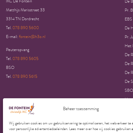
IKC De Fontein
De B
Matthijs Marisstraat 33
Pr. 
3314 TN Dordrecht
EBS
Tel.
078 890 5600
De H
E-mail:
fontein@h3o.nl
Pr. J
Het K
Peuteropvang
De R
Tel.
078 890 5605
De R
BSO
De R
Tel.
078 890 5615
De S
SBO
Hans
Insu
Beheer toestemming
Insu
Wij gebruiken cookies om uw gebruikservaring te optimaliseren, het webverkeer te 
Insu
voor persoonlijke advertentiedoeleinden. Lees meer over hoe wij cookies gebruiken 