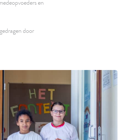
n medeopvoeders en
 gedragen door