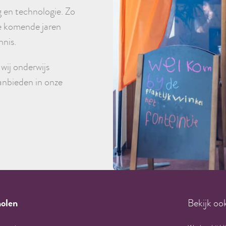
g en technologie. Zo
de komende jaren
nnis.
wij onderwijs
anbieden in onze
olen
Bekijk oo