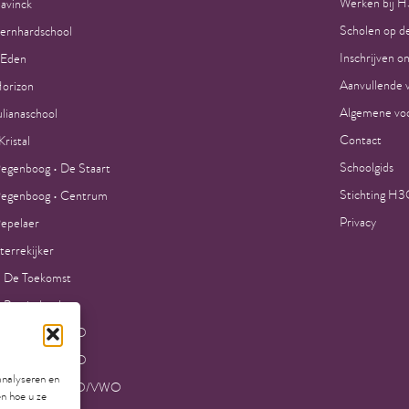
Werken bij 
avinck
Scholen op de
Bernhardschool
Inschrijven o
 Eden
Aanvullende 
orizon
Algemene voo
ulianaschool
Contact
ristal
Schoolgids
egenboog • De Staart
Stichting H
egenboog • Centrum
Privacy
epelaer
terrekijker
 De Toekomst
 Petrischool
la College VMBO
la College MAVO
analyseren en
la College HAVO/VWO
en hoe u ze