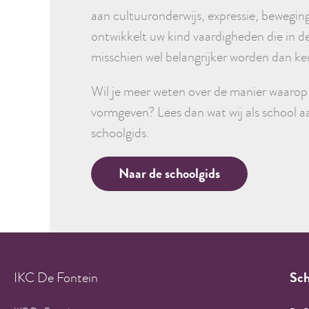
aan cultuuronderwijs, expressie, bewegin
ontwikkelt uw kind vaardigheden die in 
misschien wel belangrijker worden dan ke
Wil je meer weten over de manier waarop 
vormgeven? Lees dan wat wij als school a
schoolgids.
Naar de schoolgids
IKC De Fontein
Sch